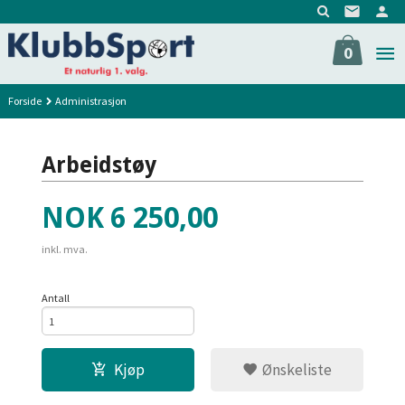
Gå
til
innholdet
0
Forside
Administrasjon
Arbeidstøy
Pris
NOK
6 250,00
inkl. mva.
Antall
Kjøp
Ønskeliste