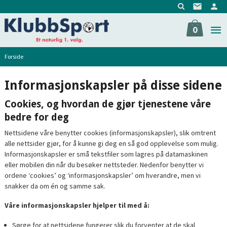
Gå
til
innholdet
0
Forside
Informasjonskapsler på disse sidene
Cookies, og hvordan de gjør tjenestene våre
bedre for deg
Nettsidene våre benytter cookies (informasjonskapsler), slik omtrent
alle nettsider gjør, for å kunne gi deg en så god opplevelse som mulig.
Informasjonskapsler er små tekstfiler som lagres på datamaskinen
eller mobilen din når du besøker nettsteder. Nedenfor benytter vi
ordene ‘cookies’ og ‘informasjonskapsler’ om hverandre, men vi
snakker da om én og samme sak.
Våre informasjonskapsler hjelper til med å:
Sørge for at nettsidene fungerer slik du forventer at de skal