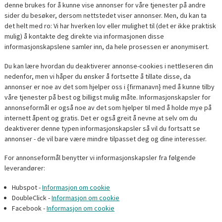
denne brukes for å kunne vise annonser for våre tjenester på andre
sider du besøker, dersom nettstedet viser annonser. Men, du kan ta
det helt med ro: Vi har hverken lov eller mulighet til (det er ikke praktisk
mulig) å kontakte deg direkte via informasjonen disse
informasjonskapslene samler inn, da hele prosessen er anonymisert.
Du kan lære hvordan du deaktiverer annonse-cookies i nettleseren din
nedenfor, men vi håper du ønsker å fortsette å tillate disse, da
annonser er noe av det som hjelper oss i {firmanavn} med å kunne tilby
våre tjenester på best og billigst mulig måte. Informasjonskapsler for
annonseformål er også noe av det som hjelper til med å holde mye på
internett åpent og gratis. Det er også greit å nevne at selv om du
deaktiverer denne typen informasjonskapsler så vil du fortsatt se
annonser - de vil bare være mindre tilpasset deg og dine interesser.
For annonseformål benytter vi informasjonskapsler fra følgende
leverandører:
Hubspot -
Informasjon om cookie
DoubleClick -
Informasjon om cookie
Facebook -
Informasjon om cookie