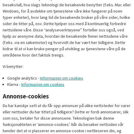
besøkstall, hva slags teknologi de besøkende benytter (f.eks. Mac eller
Windows, for å avdekke om tjenestene våre ikke fungerer på noen
typer enheter), hvor lang tid de besøkende bruker på våre sider, hvilke
sider de titter på, osv. Dette hjelper oss med å kontinuerlig forbedre
nettsidene våre. Disse “analyseverktøyene” forteller oss også, ved
hjelp av anonyme data, hvordan de besøkende finner nettsidene våre
(f.eks. via en søkemotor) og hvorvidt de har vært her tidligere. Dette
bidrar til at vi kan bruke penger på utvikling av tjenestene våre på de
områdene hvor det faktisk trengs.
Vi benytter:
Google analytics -
Informasjon om cookies
Klarna -
Informasjon om cookies
Annonse-cookies
Du har kanskje sett at du får opp annonser på ulike nettsteder for varer
eller nettsider du har tittet på tidligere? Dette er fordi annonsører, slik
som oss, betaler for disse annonsene. Teknologien bak denne
funksjonaliteten er ‘annonse-cookies’. Når du besøker nettsiden vår
hender det at vi plasserer en annonse-cookie i nettleseren din, og