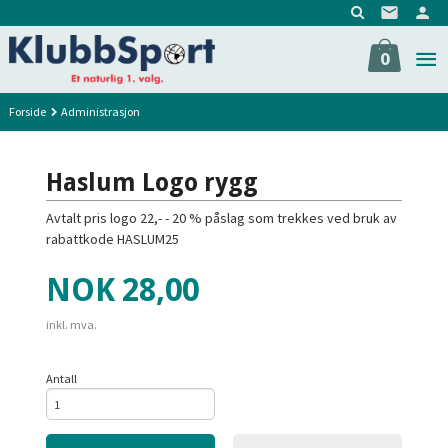
Gå
til
innholdet
0
Forside
Administrasjon
Haslum Logo rygg
Avtalt pris logo 22,- - 20 % påslag som trekkes ved bruk av
rabattkode HASLUM25
Pris
NOK
28,00
inkl. mva.
Antall