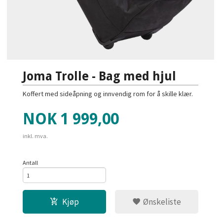
Joma Trolle - Bag med hjul
Koffert med sideåpning og innvendig rom for å skille klær.
Pris
NOK
1 999,00
inkl. mva.
Antall
Kjøp
Ønskeliste