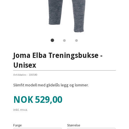
Joma Elba Treningsbukse -
Unisex
Artikkelnr.:
100540
Slimfit modell med glidelås legg og lommer.
Pris
NOK
529,00
inkl. mva.
Farge
Størrelse