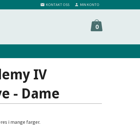
KONTAKT OSS
MIN KONTO
0
demy IV
ye - Dame
res i mange farger.