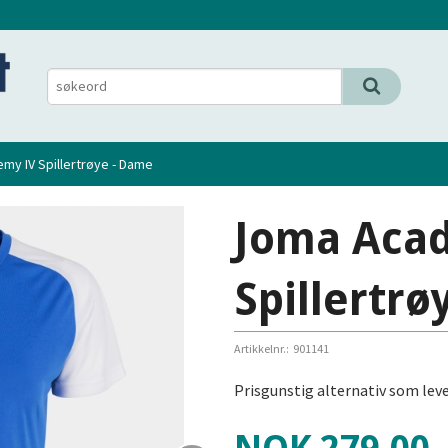
my IV Spillertrøye - Dame
Joma Aca
Spillertrø
Artikkelnr.:
901141
Prisgunstig alternativ som leve
Pris