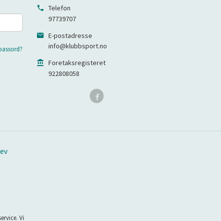
Telefon
97739707
E-postadresse
info@klubbsport.no
passord?
Foretaksregisteret
922808058
ev
ervice. Vi