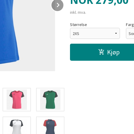
NOK
279,00
Next
inkl. mva.
Størrelse
Far
Kjøp
Hvit/Rød