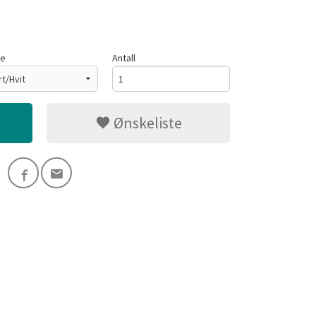
ge
Antall
Ønskeliste
Orange/Sort