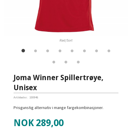
Rød/Sort
Joma Winner Spillertrøye,
Unisex
Artikkelnr.:
100946
Prisgunstig alternativ i mange fargekombinasjoner.
Pris
NOK
289,00