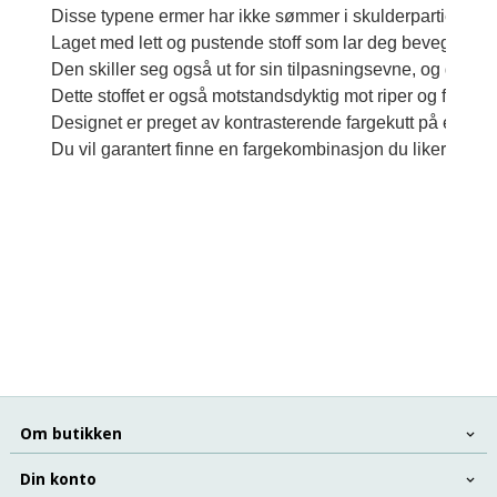
Disse typene ermer har ikke sømmer i skulderpartiet, så d
Laget med lett og pustende stoff som lar deg bevege deg fr
Den skiller seg også ut for sin tilpasningsevne, og gir st
Dette stoffet er også motstandsdyktig mot riper og fall. 
Designet er preget av kontrasterende fargekutt på ermene 
Du vil garantert finne en fargekombinasjon du liker. Joma
eg å yte maksimalt på treningsøktene eller fotball- og fu
Den er også egnet for å utøve alle typer sport. Blant for
En komplett stift i fotballspillerens vintergarderobe. Denn
Disse typene ermer har ikke sømmer i skulderpartiet, så d
Laget med lett og pustende stoff som lar deg bevege deg fr
Den skiller seg også ut for sin tilpasningsevne, og gir st
Dette stoffet er også motstandsdyktig mot riper og fall. D
Du vil garantert finne en fargekombinasjon du liker. Joma
Om butikken
Din konto