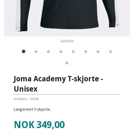
Sort/Hvit
Joma Academy T-skjorte -
Unisex
Artikkelnr.:
101658
Langermet T-skjorte.
Pris
NOK
349,00