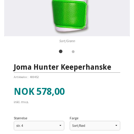
Sort/Grønn
Joma Hunter Keeperhanske
Artikkelnr.:
400452
Pris
NOK
578,00
inkl. mva.
Størrelse
Farge