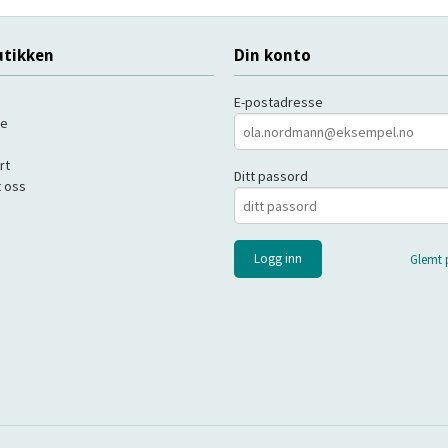
tikken
Din konto
E-postadresse
de
rt
Ditt passord
 oss
Glemt 