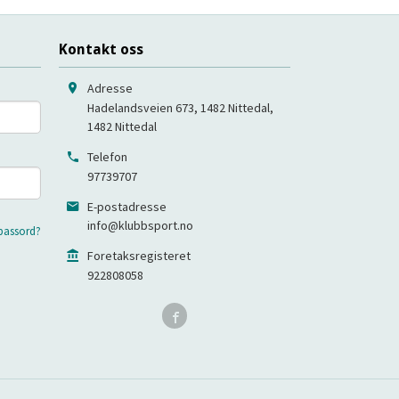
Kontakt oss
Adresse
Hadelandsveien 673, 1482 Nittedal
,
1482
Nittedal
Telefon
97739707
E-postadresse
info@klubbsport.no
passord?
Foretaksregisteret
922808058