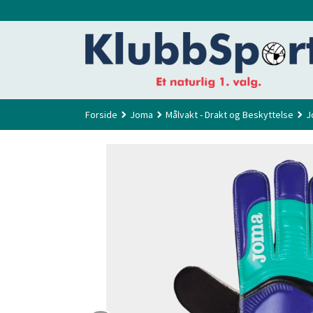
Gå
til
innholdet
Forside
Joma
Målvakt - Drakt og Beskyttelse
J