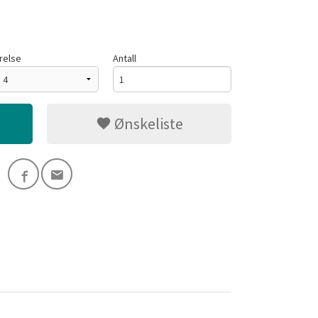
relse
Antall
Ønskeliste
Turkis/Royal