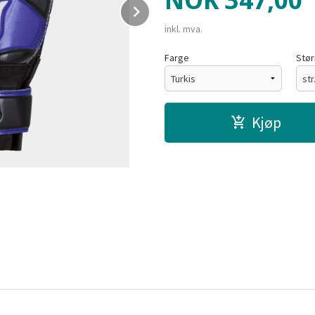
NOK
347,00
Next
inkl. mva.
Farge
Stør
Kjøp
Fluor Gul/Orange