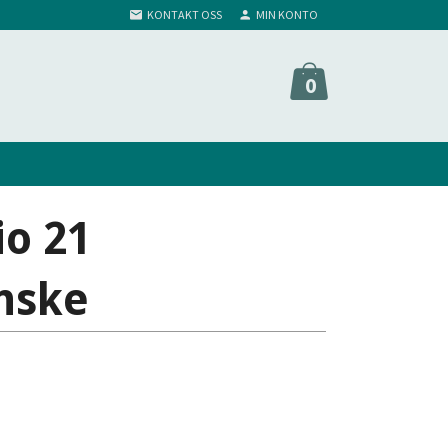
KONTAKT OSS
MIN KONTO
0
io 21
nske