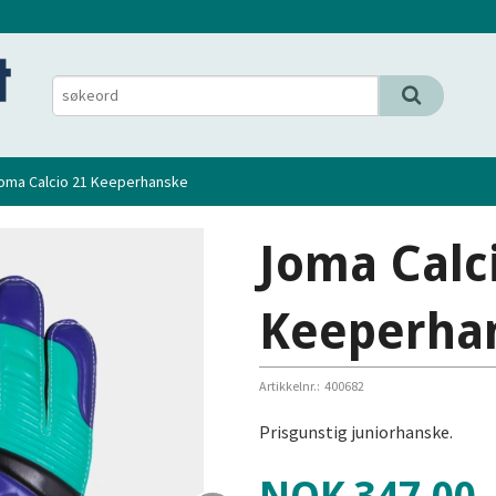
oma Calcio 21 Keeperhanske
Joma Calc
Keeperha
Artikkelnr.:
400682
Prisgunstig juniorhanske.
Pris