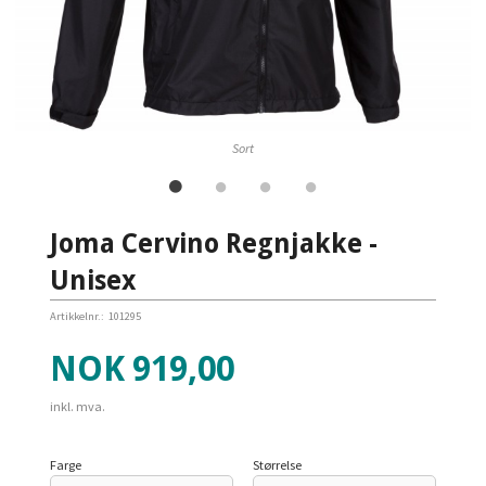
Sort
Joma Cervino Regnjakke -
Unisex
Artikkelnr.:
101295
Pris
NOK
919,00
inkl. mva.
Farge
Størrelse