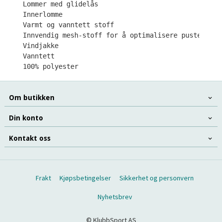
Lommer med glidelås

Innerlomme

Varmt og vanntett stoff

Innvendig mesh-stoff for å optimalisere pusteevnen

Vindjakke

Vanntett

100% polyester
Om butikken
Din konto
Kontakt oss
Frakt
Kjøpsbetingelser
Sikkerhet og personvern
Nyhetsbrev
© KlubbSport AS