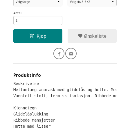
Antall
Kjøp
Ønskeliste
Produktinfo
Beskrivelse

Mellomlang anorakk med glidelås og hette. Med en i
Vanntett stoff, termisk isolasjon. Ribbede mansjet
Kjennetegn

Glidelåslukking

Ribbede mansjetter

Hette med lisser
