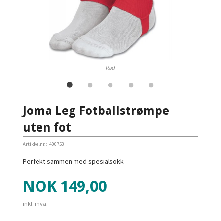
Rød
Joma Leg Fotballstrømpe
uten fot
Artikkelnr.:
400753
Perfekt sammen med spesialsokk
Pris
NOK
149,00
inkl. mva.