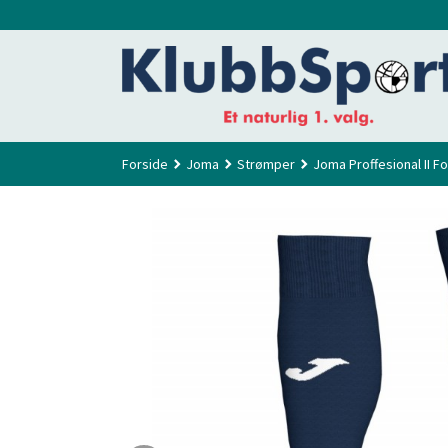
Gå
til
innholdet
Forside
Joma
Strømper
Joma Proffesional II F