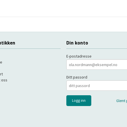
tikken
Din konto
E-postadresse
de
rt
Ditt passord
 oss
Glemt 