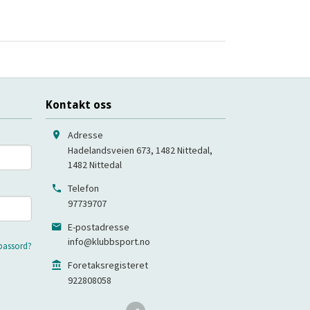
Kontakt oss
Adresse
Hadelandsveien 673, 1482 Nittedal
,
1482
Nittedal
Telefon
97739707
E-postadresse
info@klubbsport.no
passord?
Foretaksregisteret
922808058