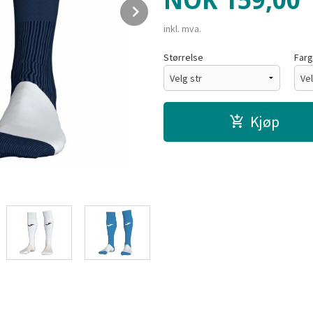
NOK
159,00
Next
inkl. mva.
Størrelse
Far
Kjøp
Grønn