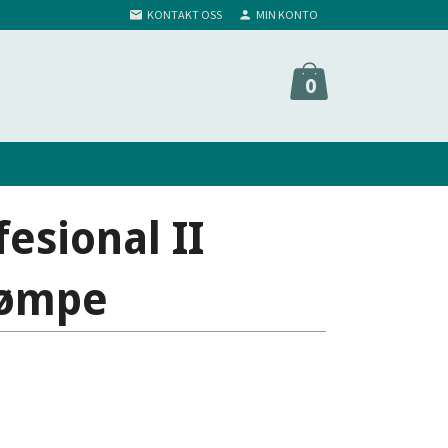
KONTAKT OSS
MIN KONTO
0
esional II
rømpe