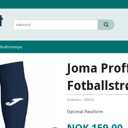
otballstrømpe
Joma Proff
Fotballst
Artikkelnr.:
400392
Optimal Passform
Pris