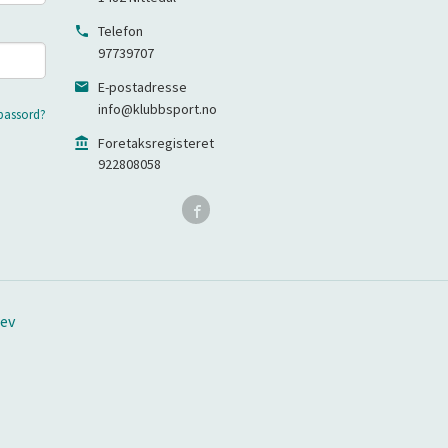
Telefon
97739707
E-postadresse
info@klubbsport.no
passord?
Foretaksregisteret
922808058
ev