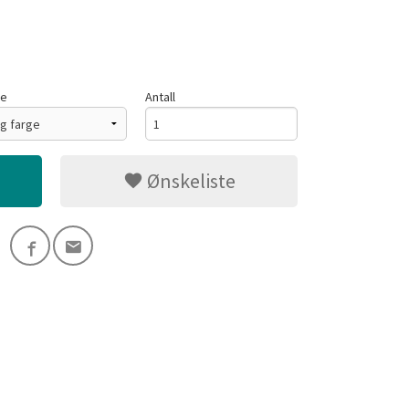
ge
Antall
Ønskeliste
Gråmelert - 145