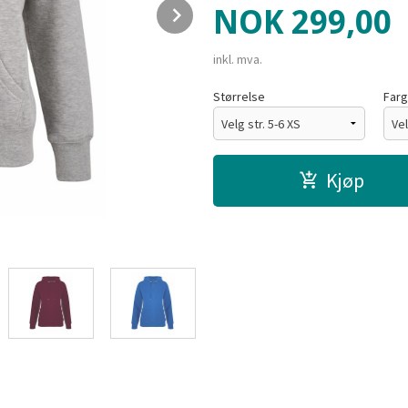
Next
Pris
NOK
299,00
inkl. mva.
Størrelse
Far
Kjøp
Sort - 199