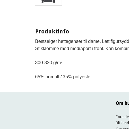
Produktinfo
Bestselger hettegenser til dame. Lett figursydd
Stikklomme med mediaport i front. Kan komb
300-320 g/m².
65% bomull / 35% polyester
Om bu
Forside
Bli kun
Om oss