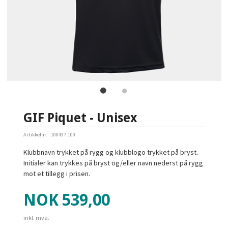
GIF Piquet - Unisex
Artikkelnr.:
100437.100
Klubbnavn trykket på rygg og klubblogo trykket på bryst.
Initialer kan trykkes på bryst og/eller navn nederst på rygg
mot et tillegg i prisen.
Pris
NOK
539,00
inkl. mva.