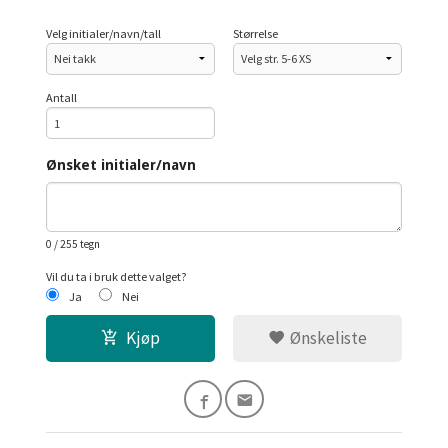
Velg initialer/navn/tall
Størrelse
Antall
Ønsket initialer/navn
0
/ 255 tegn
Vil du ta i bruk dette valget?
Ja
Nei
Kjøp
Ønskeliste