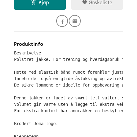
Kjøp
Ønskeliste
Produktinfo
Beskrivelse

Polstret jakke. For trening og hverdagsbruk modell.
Hette med elastisk bånd rundt forenkler justering.
Inneholder også en glidelåslukking og avtrekker, t
De sikre lommene er ideelle for oppbevaring av små
Denne jakken er laget av svært lett vattert stoff,
Volumet gir varme uten å legge til ekstra vekt. 
For ekstra komfort har anorakken en beskyttende de
Brodert Joma-logo.

Kjennetegn
