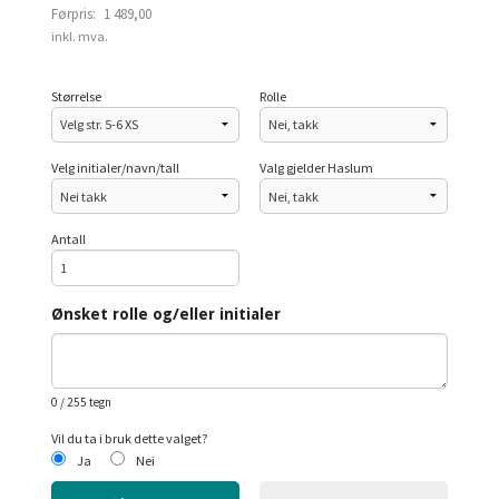
Førpris:
1 489,00
Rabatt
inkl. mva.
Størrelse
Rolle
Velg initialer/navn/tall
Valg gjelder Haslum
Antall
Ønsket rolle og/eller initialer
0
/ 255 tegn
Vil du ta i bruk dette valget?
Ja
Nei