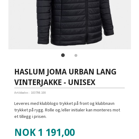
HASLUM JOMA URBAN LANG
VINTERJAKKE - UNISEX
Artikkelnr.:
103798.100
Leveres med klubblogo trykket på front og klubbnavn
trykket på rygg. Rolle og/eller initialer kan monteres mot
et tillegg i prisen.
Tilbud
NOK
1 191,00