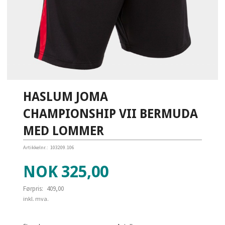
HASLUM JOMA
CHAMPIONSHIP VII BERMUDA
MED LOMMER
Artikkelnr.:
103209.106
Tilbud
NOK
325,00
Førpris:
409,00
Rabatt
inkl. mva.