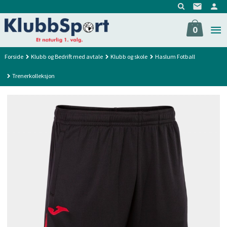
Gå
til
innholdet
0
Forside
Klubb og Bedrift med avtale
Klubb og skole
Haslum Fotball
Trenerkolleksjon