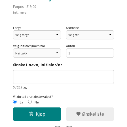
Førpris:
319,00
Rabatt
inkl. mva.
Farge
Størrelse
Velg initialer/navn/tall
Antall
Ønsket navn, initialer/nr
0
/ 255 tegn
Vil du ta i bruk dette valget?
Ja
Nei
Kjøp
Ønskeliste