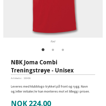
Rød
NBK Joma Combi
Treningstrøye - Unisex
Artikkelnr.:
100436
Leveres med klubblogo trykket på front og rygg. Navn
og/eller initialer/nr kan monteres mot et tillegg i prisen.
Tilbud
NOK
224,00