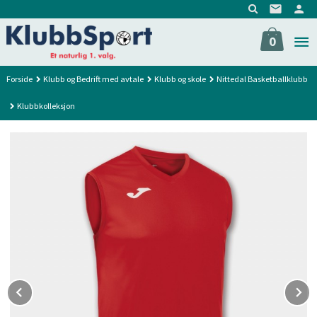
Gå
til
innholdet
0
Forside
Klubb og Bedrift med avtale
Klubb og skole
Nittedal Basketballklubb
Klubbkolleksjon
Prev
N