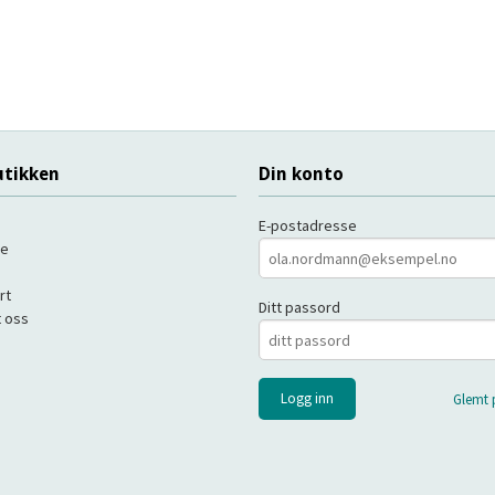
tikken
Din konto
E-postadresse
de
rt
Ditt passord
 oss
Glemt 