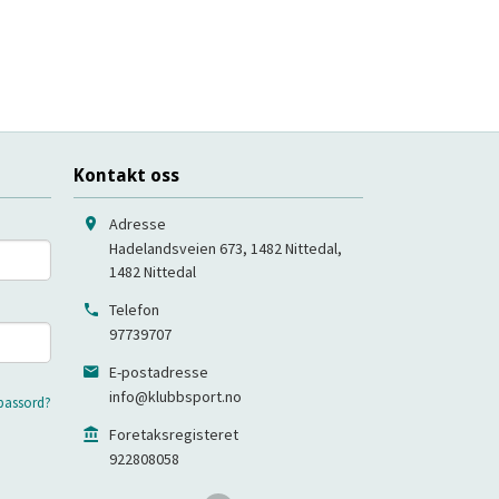
Kontakt oss
Adresse
Hadelandsveien 673, 1482 Nittedal
,
1482
Nittedal
Telefon
97739707
E-postadresse
info@klubbsport.no
passord?
Foretaksregisteret
922808058