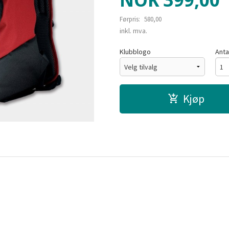
NOK
399,00
Førpris:
580,00
Rabatt
inkl. mva.
Klubblogo
Anta
Kjøp