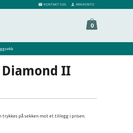
KONTAKT OSS
MIN KONTO
0
yggsekk
 Diamond II
 trykkes på sekken mot et tillegg i prisen.