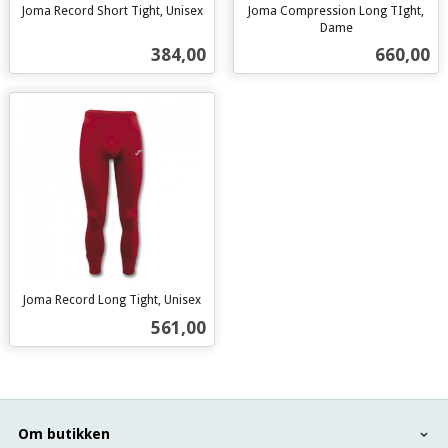
Joma Record Short Tight, Unisex
Joma Compression Long TIght,
inkl.
Dame
inkl.
mva.
Pris
Pris
384,00
660,00
mva.
Joma Record Long Tight, Unisex
inkl.
Pris
561,00
mva.
Om butikken