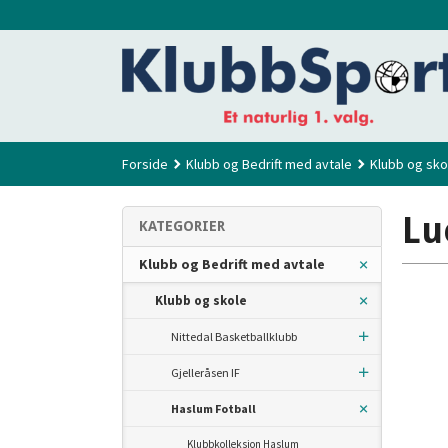
Gå
til
innholdet
Forside
Klubb og Bedrift med avtale
Klubb og sko
Lu
KATEGORIER
Klubb og Bedrift med avtale
Klubb og skole
Nittedal Basketballklubb
Gjelleråsen IF
Haslum Fotball
Klubbkolleksjon Haslum