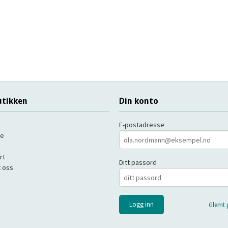
tikken
Din konto
E-postadresse
de
rt
Ditt passord
 oss
Glemt 