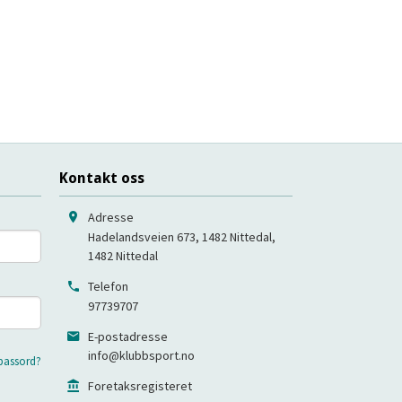
Kontakt oss
Adresse
Hadelandsveien 673, 1482 Nittedal
,
1482
Nittedal
Telefon
97739707
E-postadresse
info@klubbsport.no
passord?
Foretaksregisteret