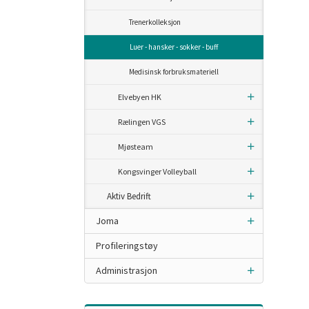
Trenerkolleksjon
Luer - hansker - sokker - buff
Medisinsk forbruksmateriell
Elvebyen HK
Rælingen VGS
Mjøsteam
Kongsvinger Volleyball
Aktiv Bedrift
Joma
Profileringstøy
Administrasjon