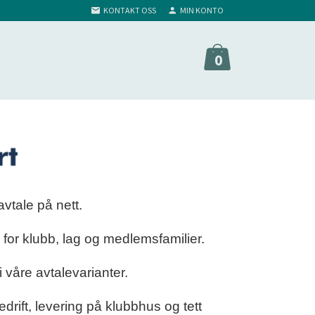
KONTAKT OSS
MIN KONTO
0
vtale på nett.
 for klubb, lag og medlemsfamilier.
i våre avtalevarianter.
 bedrift, levering på klubbhus og tett