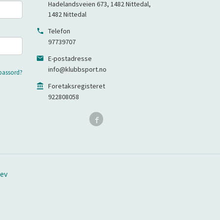
Hadelandsveien 673, 1482 Nittedal
,
1482
Nittedal
Telefon
97739707
E-postadresse
info@klubbsport.no
passord?
Foretaksregisteret
922808058
ev