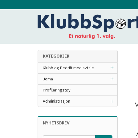
Gå
til
innholdet
KATEGORIER
Klubb og Bedrift med avtale
Joma
Profileringstøy
Administrasjon
V
NYHETSBREV