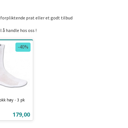
uforpliktende prat eller et godt tilbud
 å handle hos oss !
-40%
okk høy - 3 pk
Tilbud
179,00