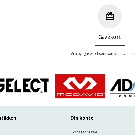
Les mer
Les mer
Gavekort
Vi tilbyr gavekort som kan brukes i nett
tikken
Din konto
E-postadresse