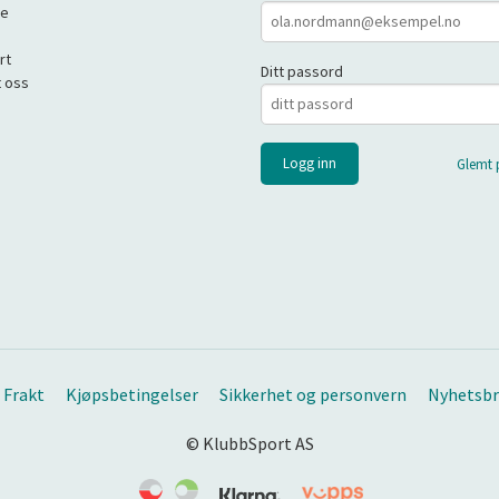
de
rt
Ditt passord
 oss
Glemt 
Frakt
Kjøpsbetingelser
Sikkerhet og personvern
Nyhetsbr
© KlubbSport AS