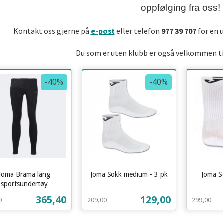
oppfølging fra oss!
Kontakt oss gjerne på
e-post
eller telefon
977 39 707
for en 
Du som er uten klubb er også velkommen til
-40%
-40%
Joma Brama lang
Joma Sokk medium - 3 pk
Joma S
Rabatt
inkl.
Rabatt
inkl.
sportsundertøy
t
mva.
mva.
Tilbud
Tilbud
365,40
129,00
0
209,00
299,00